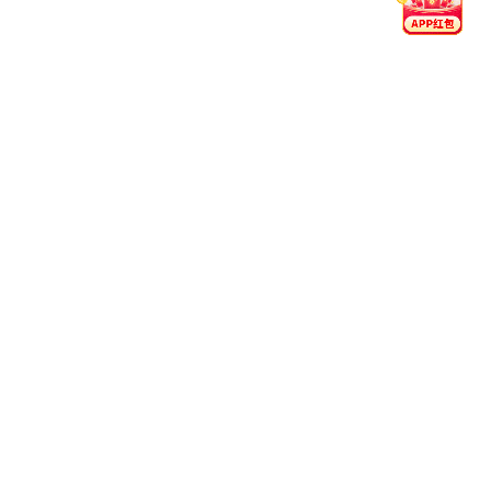
在推动行业标准提升的同时，AOA官方版网站登录入口-
AOA(中国)积极拓展创新边界，以高效响应用户需求为目
标，逐步形成独有的技术优势与服务口碑。
用户至
倾听用户声音，从细节中优化每一次访问体
上：
验。
科技驱
以智能系统支撑平台运行，提升数据响应速度
动：
与准确度。
责任引
坚守合规运营标准，构建值得信赖的体育信息
领：
环境。