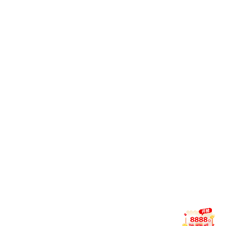
我们的品牌使命
作为综合性的aoa官方网页版入口平台，我们始终以科技驱
动、服务导向为核心，力求打造一个安全、稳定、可信赖的
体育数据与直播生态。