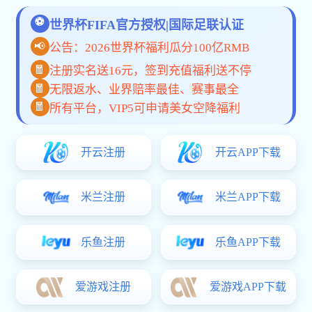
aoa官方网页版入口公司简介